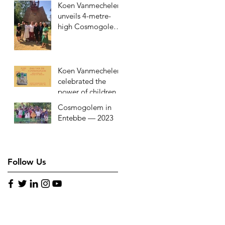
Koen Vanmechelen
in Rwanda
unveils 4-metre-
high Cosmogolem
at youth aid
organisation in
Kessel-Lo
Koen Vanmechelen
celebrated the
power of children
with ‘Day of the
Cosmogolem in
Cosmogolem’ on
Entebbe — 2023
May 28, 2023
Follow Us