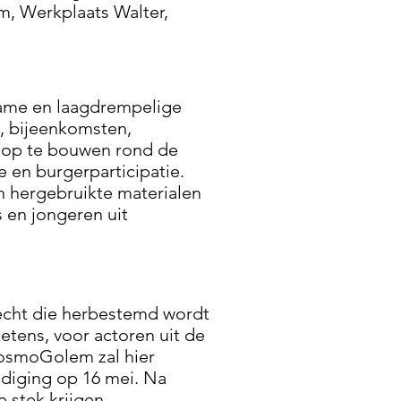
, Werkplaats Walter,
rzame en laagdrempelige
s, bijeenkomsten,
 op te bouwen rond de
e en burgerparticipatie.
hergebruikte materialen
s en jongeren uit
rlecht die herbestemd wordt
etens, voor actoren uit de
CosmoGolem zal hier
ldiging op 16 mei. Na
 stek krijgen.