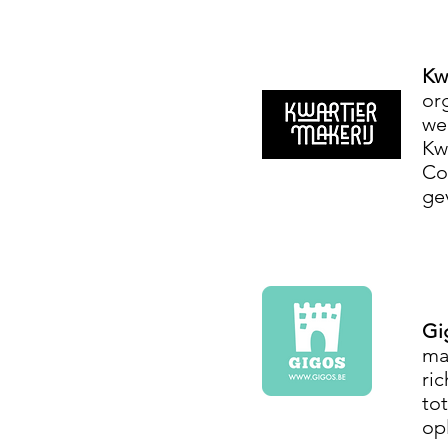
Kw
or
we
Kw
Co
ge
Gi
ma
ri
to
op