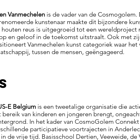
en Vanmechelen
is de vader van de Cosmogolem. D
renomeerde kunstenaar maakte dit bijzondere kunst
 houten reus is uitgegroeid tot een wereldproject 
op en geloof in de toekomst uitstraalt. Ook met zi
sitioneert Vanmechelen kunst categoriek waar het 
atschappij, tussen de mensen, geëngageerd.
S
S-E Belgium
is een tweetalige organisatie die ac
t bereik van kinderen en jongeren brengt, ongeach
htergrond. In het kader van CosmoGolem Connekt 
rschillende participatieve voortrajecten in Anderlec
s in de vrije tijd. Basisschool Dertien, Veeweide, d