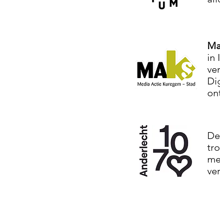
Ma
in
ve
Di
on
D
tr
me
ve