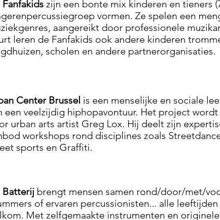
 Fanfakids
zijn een bonte mix kinderen en tieners (
ngerenpercussiegroep vormen. Ze spelen een menge
ziekgenres, aangereikt door professionele muzik
urt leren de Fanfakids ook andere kinderen trommel
ugdhuizen, scholen en andere partnerorganisaties.
ban Center Brussel
is een menselijke en sociale le
n een veelzijdig hiphopavontuur. Het project word
or urban arts artist Greg Lox. Hij deelt zijn expert
nbod workshops rond disciplines zoals Streetdance
eet sports en Graffiti.
 Batterij
brengt mensen samen rond/door/met/voor
ummers of ervaren percussionisten... alle leeftijde
lkom. Met zelfgemaakte instrumenten en originele