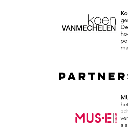
Ko
ge
De
ho
po
ma
PARTNER
MU
he
ac
ve
al