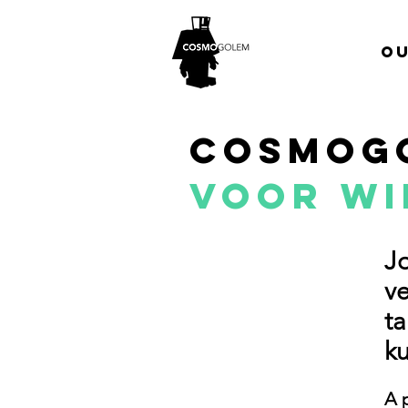
Ou
Cosmog
VOOR WI
Jo
ve
ta
k
A 