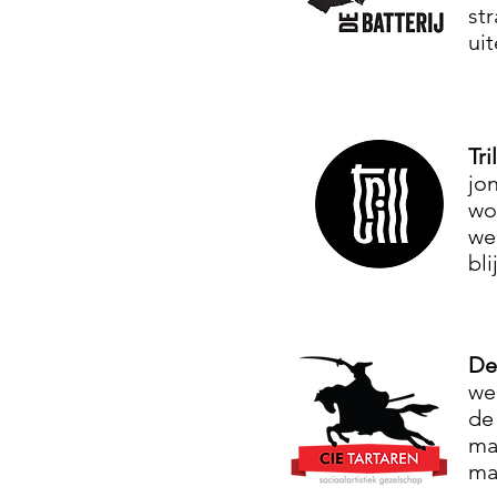
str
ui
Tri
jo
wo
we
bli
De
we
de
ma
ma