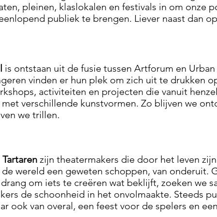
aten, pleinen, klaslokalen en festivals in om onze p
teenlopend publiek te brengen. Liever naast dan o
ll
is ontstaan uit de fusie tussen Artforum en Urb
ngeren vinden er hun plek om zich uit te drukken o
rkshops, activiteiten en projecten die vanuit henz
 met verschillende kunstvormen. Zo blijven we ontd
jven we trillen.
 Tartaren
zijn theatermakers die door het leven zi
 de wereld een geweten schoppen, van onderuit. 
 drang om iets te creëren wat beklijft, zoeken we 
kers de schoonheid in het onvolmaakte. Steeds puu
ar ook van overal, een feest voor de spelers en een