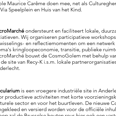
ole Maurice Carême doen mee, net als Cultureghem
aVia Speelplein en Huis van het Kind.
croMarché
ondersteunt en faciliteert lokale, duu
itiatieven. Wij organiseren participatieve workshop
twisselings- en reflectiemomenten om een netwerk
ema's kringloopeconomie, transitie, publieke ruimt
croMarché bouwt de CosmoGolem met behulp van 
 de site van Recy-K i.s.m. lokale partnerorganisatie
derlecht.
rcularium
is een vroegere industriële site in Ande
or productieve activiteiten met korte voorzieningsk
lturele sector en voor het buurtleven. De nieuwe 
ngekleed en versierd worden voor de officiële inhu
loop zal de Brusselse houten reus hier ook een vaste