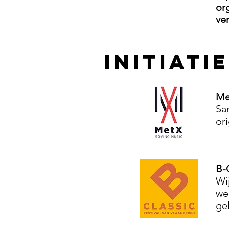
or
ve
INITIATI
Me
Sa
or
B-
Wi
we
ge