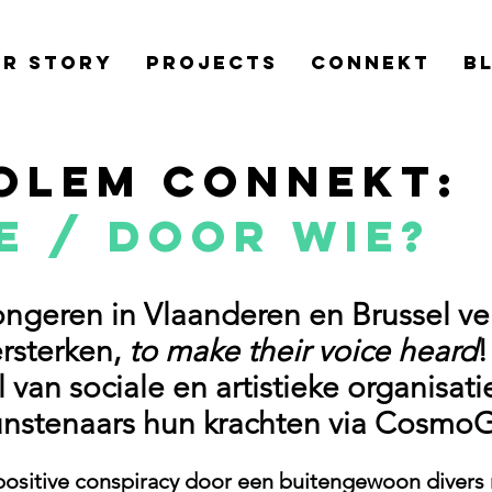
r Story
Projects
Connekt
B
olem Connekt:
E / DOOR WIE?
ngeren in Vlaanderen en Brussel ve
rsterken,
to make their voice heard
!
l van sociale en artistieke organisat
unstenaars hun krachten via Cosmo
positive conspiracy door een buitengewoon divers