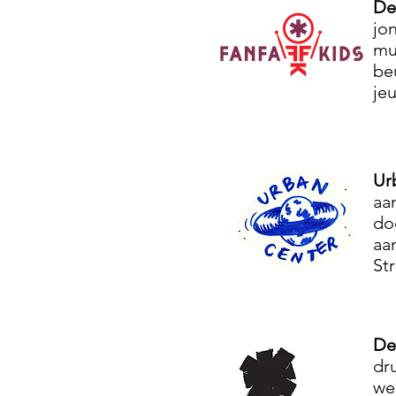
De
jo
mu
be
je
Ur
aa
do
aa
Str
De
dr
we