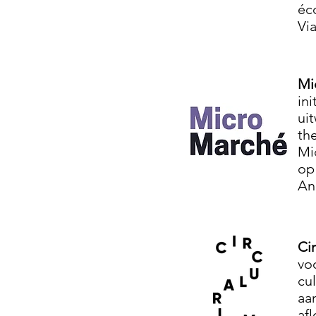
éc
Vi
Mi
in
ui
th
Mi
op
An
Ci
vo
cu
aa
af