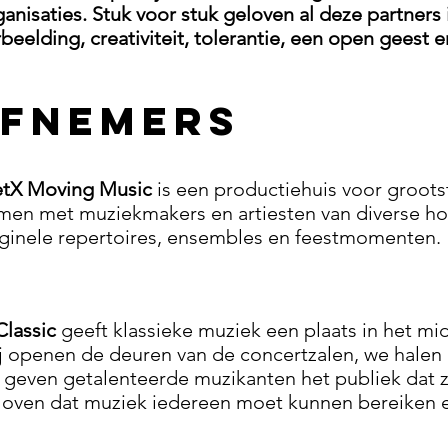
ganisaties. Stuk voor stuk geloven al deze partners 
rbeelding, creativiteit, tolerantie, een open geest
EFNEMERS
tX Moving Music
is een productiehuis voor groots
men met muziekmakers en artiesten van diverse ho
iginele repertoires, ensembles en feestmomenten.
Classic
geeft klassieke muziek een plaats in het m
j openen de deuren van de concertzalen, we halen
 geven getalenteerde muzikanten het publiek dat 
loven dat muziek iedereen moet kunnen bereiken 